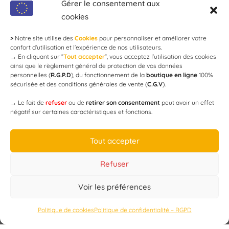
modération !
Gérer le consentement aux
cookies
>
Notre site utilise des
Cookies
pour personnaliser et améliorer votre
Newsletter
confort d'utilisation et l’expérience de nos utilisateurs.
→
En cliquant sur ”
Tout accepter
”, vous acceptez l’utilisation des cookies
ainsi que le règlement général de protection de vos données
personnelles (
R.G.P.D
), du fonctionnement de la
boutique en ligne
100%
email
sécurisée et des conditions générales de vente (
C.G.V
).
→
Le fait de
refuser
ou de
retirer son consentement
peut avoir un effet
négatif sur certaines caractéristiques et fonctions.
JE M'ABONNE
Tout accepter
Refuser
Voir les préférences
Designed by
WEB3-DESIGN
Politique de cookies
Politique de confidentialité – RGPD
CAP’C
Copyright
2019