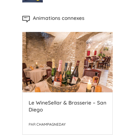
Animations connexes
Le WineSellar & Brasserie – San
Le 
Diego
Ch
PAR
CHAMPAGNEDAY
PAR