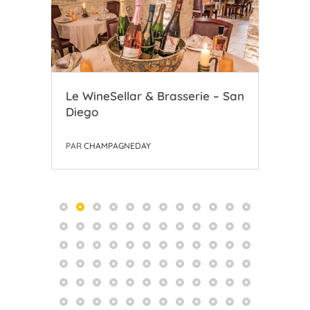
Le WineSellar & Brasserie – San
Le 
Diego
Ch
PAR
CHAMPAGNEDAY
PAR