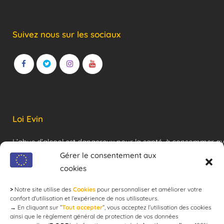
Suivez nous sur les sociaux
Loi Evin
L’abus d’alcool est dangereux pour la santé, à consommer a
modération !
Gérer le consentement aux
cookies
>
Notre site utilise des
Cookies
pour personnaliser et améliorer votre
Newsletter
confort d'utilisation et l’expérience de nos utilisateurs.
→
En cliquant sur ”
Tout accepter
”, vous acceptez l’utilisation des cookies
ainsi que le règlement général de protection de vos données