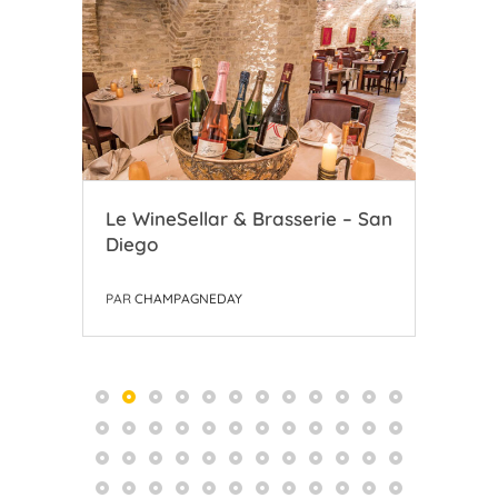
Le WineSellar & Brasserie – San
Le 
Diego
Ch
PAR
CHAMPAGNEDAY
PAR