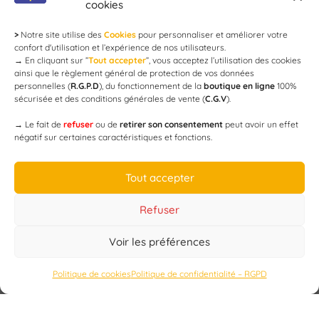
cookies
>
Notre site utilise des
Cookies
pour personnaliser et améliorer votre
Newsletter
confort d'utilisation et l’expérience de nos utilisateurs.
→
En cliquant sur ”
Tout accepter
”, vous acceptez l’utilisation des cookies
ainsi que le règlement général de protection de vos données
personnelles (
R.G.P.D
), du fonctionnement de la
boutique en ligne
100%
email
sécurisée et des conditions générales de vente (
C.G.V
).
→
Le fait de
refuser
ou de
retirer son consentement
peut avoir un effet
négatif sur certaines caractéristiques et fonctions.
JE M'ABONNE
Tout accepter
Refuser
Voir les préférences
Designed by
WEB3-DESIGN
Politique de cookies
Politique de confidentialité – RGPD
CAP’C
Copyright
2019