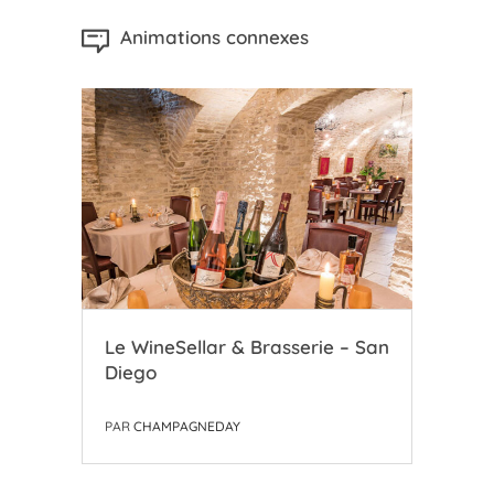
Animations connexes
Le WineSellar & Brasserie – San
Le 
Diego
Ch
PAR
CHAMPAGNEDAY
PAR