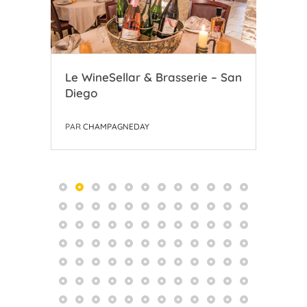
Le WineSellar & Brasserie – San
Le 
Diego
Ch
PAR
CHAMPAGNEDAY
PAR