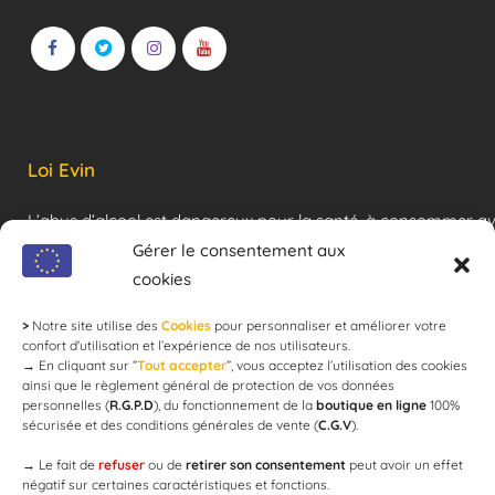
Loi Evin
L’abus d’alcool est dangereux pour la santé, à consommer a
modération !
Gérer le consentement aux
cookies
>
Notre site utilise des
Cookies
pour personnaliser et améliorer votre
Newsletter
confort d'utilisation et l’expérience de nos utilisateurs.
→
En cliquant sur ”
Tout accepter
”, vous acceptez l’utilisation des cookies
ainsi que le règlement général de protection de vos données
personnelles (
R.G.P.D
), du fonctionnement de la
boutique en ligne
100%
email
sécurisée et des conditions générales de vente (
C.G.V
).
→
Le fait de
refuser
ou de
retirer son consentement
peut avoir un effet
négatif sur certaines caractéristiques et fonctions.
JE M'ABONNE