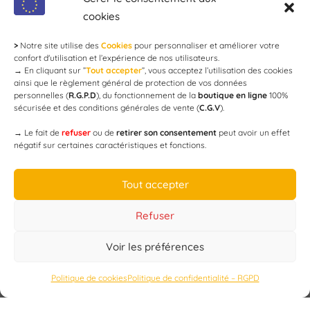
cookies
>
Notre site utilise des
Cookies
pour personnaliser et améliorer votre
Newsletter
confort d'utilisation et l’expérience de nos utilisateurs.
→
En cliquant sur ”
Tout accepter
”, vous acceptez l’utilisation des cookies
ainsi que le règlement général de protection de vos données
personnelles (
R.G.P.D
), du fonctionnement de la
boutique en ligne
100%
email
sécurisée et des conditions générales de vente (
C.G.V
).
→
Le fait de
refuser
ou de
retirer son consentement
peut avoir un effet
négatif sur certaines caractéristiques et fonctions.
JE M'ABONNE
Tout accepter
Refuser
Voir les préférences
Designed by
WEB3-DESIGN
Politique de cookies
Politique de confidentialité – RGPD
CAP’C
Copyright
2019