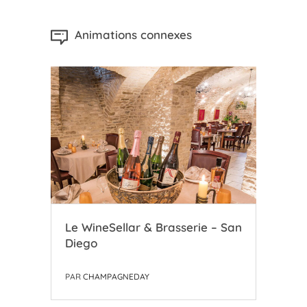
Animations connexes
Le WineSellar & Brasserie – San
Le 
Diego
Ch
PAR
CHAMPAGNEDAY
PAR