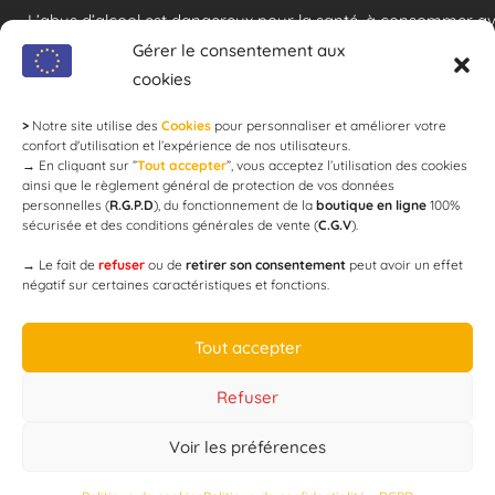
L’abus d’alcool est dangereux pour la santé, à consommer a
modération !
Gérer le consentement aux
cookies
>
Notre site utilise des
Cookies
pour personnaliser et améliorer votre
Newsletter
confort d'utilisation et l’expérience de nos utilisateurs.
→
En cliquant sur ”
Tout accepter
”, vous acceptez l’utilisation des cookies
ainsi que le règlement général de protection de vos données
personnelles (
R.G.P.D
), du fonctionnement de la
boutique en ligne
100%
email
sécurisée et des conditions générales de vente (
C.G.V
).
→
Le fait de
refuser
ou de
retirer son consentement
peut avoir un effet
négatif sur certaines caractéristiques et fonctions.
JE M'ABONNE
Tout accepter
Refuser
Voir les préférences
Designed by
WEB3-DESIGN