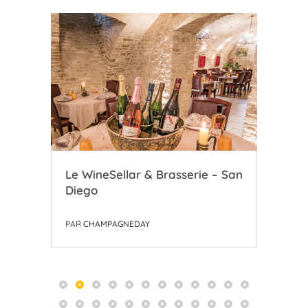
Le WineSellar & Brasserie – San
Le 
Diego
Ch
PAR
CHAMPAGNEDAY
PAR