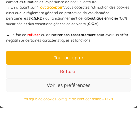
confort d'utilisation et l’expérience de nos utilisateurs.
→
En cliquant sur ”
Tout accepter
”, vous acceptez l’utilisation des cookies
ainsi que le règlement général de protection de vos données
personnelles (
R.G.P.D
), du fonctionnement de la
boutique en ligne
100%
email
sécurisée et des conditions générales de vente (
C.G.V
).
→
Le fait de
refuser
ou de
retirer son consentement
peut avoir un effet
négatif sur certaines caractéristiques et fonctions.
JE M'ABONNE
Tout accepter
Refuser
Voir les préférences
Designed by
WEB3-DESIGN
Politique de cookies
Politique de confidentialité – RGPD
CAP’C
Copyright
2019