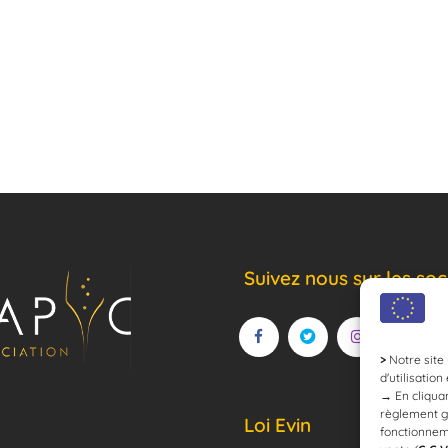
Suivez nous sur les soc
>
Notre site 
d'utilisation
→
En cliquan
règlement g
Loi Evin
fonctionnem