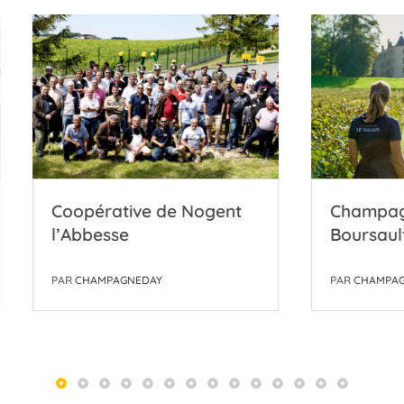
érative de Nogent
Champagne Le Galla
besse
Boursault
AMPAGNEDAY
PAR
CHAMPAGNEDAY