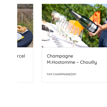
l
Champagne
Coop
M.Hostomme – Chouilly
l’Ab
PAR
CHAMPAGNEDAY
PAR
CH