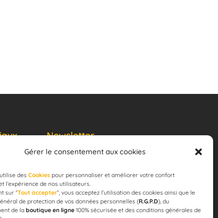
iaux
Newsletter
Gérer le consentement aux cookies
JE M'ABONNE
email
utilise des
Cookies
pour personnaliser et améliorer votre confort
 et l’expérience de nos utilisateurs.
t sur ”
Tout accepter
”, vous acceptez l’utilisation des cookies ainsi que le
énéral de protection de vos données personnelles (
R.G.P.D
), du
ent de la
boutique en ligne
100% sécurisée et des conditions générales de