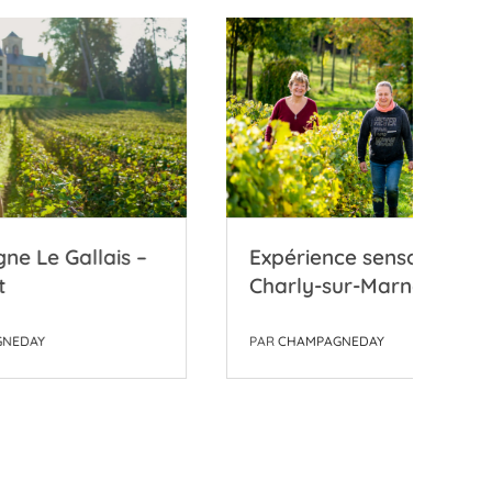
is –
Expérience sensorielle –
C
Charly-sur-Marne
S
PAR
CHAMPAGNEDAY
P