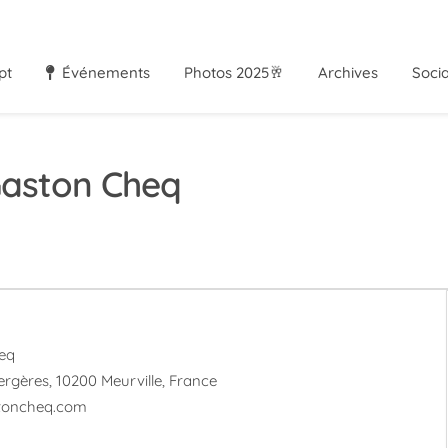
pt
Événements
Photos 2025🥂
Archives
Soci
aston Cheq
eq
ergères, 10200 Meurville, France
oncheq.com