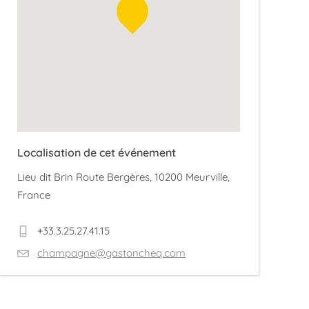
Localisation de cet événement
Lieu dit Brin Route Bergères, 10200 Meurville,
France
+33.3.25.27.41.15
champagne@gastoncheq.com