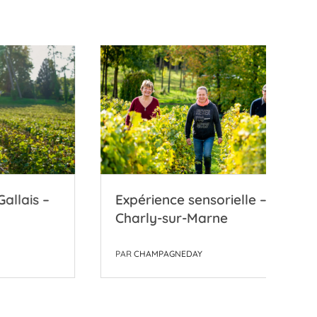
is –
Expérience sensorielle –
C
Charly-sur-Marne
S
PAR
CHAMPAGNEDAY
P