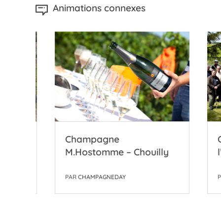
Animations connexes
l
Champagne
Coop
M.Hostomme – Chouilly
l’Ab
PAR
CHAMPAGNEDAY
PAR
CH