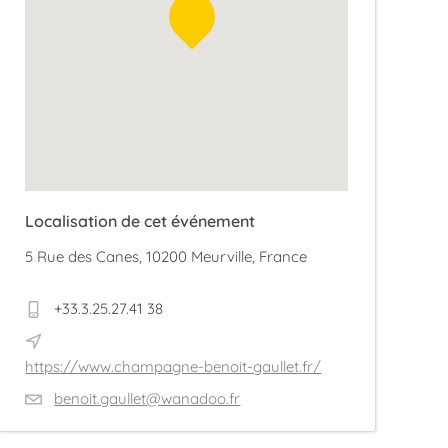
Localisation de cet événement
5 Rue des Canes, 10200 Meurville, France
+33.3.25.27.41 38
https://www.champagne-benoit-gaullet.fr/
benoit.gaullet@wanadoo.fr