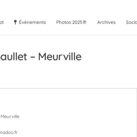
pt
Événements
Photos 2025🥂
Archives
Soci
llet – Meurville
Meurville
nadoo.fr