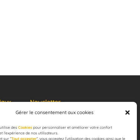
iaux
Newsletter
Gérer le consentement aux cookies
JE M'ABONNE
email
utilise des
Cookies
pour personnaliser et améliorer votre confort
 et l’expérience de nos utilisateurs.
t sur ”
Tout accepter
”, vous acceptez l’utilisation des cookies ainsi que le