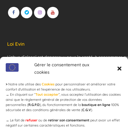
Loi Evin
L’abus d’alcool est dangereux pour la santé, à consommer a
modération !
Gérer le consentement aux
cookies
>
Notre site utilise des
Cookies
pour personnaliser et améliorer votre
Newsletter
confort d'utilisation et l’expérience de nos utilisateurs.
→
En cliquant sur ”
Tout accepter
”, vous acceptez l’utilisation des cookies
ainsi que le règlement général de protection de vos données
personnelles (
R.G.P.D
), du fonctionnement de la
boutique en ligne
100%
email
sécurisée et des conditions générales de vente (
C.G.V
).
→
Le fait de
refuser
ou de
retirer son consentement
peut avoir un effet
négatif sur certaines caractéristiques et fonctions.
JE M'ABONNE