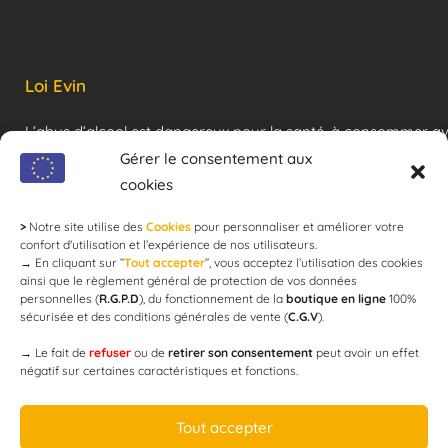
Loi Evin
L’abus d’alcool est dangereux pour la santé, à consommer a
modération !
Gérer le consentement aux
cookies
>
Notre site utilise des
Cookies
pour personnaliser et améliorer votre
Newsletter
confort d'utilisation et l’expérience de nos utilisateurs.
→
En cliquant sur ”
Tout accepter
”, vous acceptez l’utilisation des cookies
ainsi que le règlement général de protection de vos données
personnelles (
R.G.P.D
), du fonctionnement de la
boutique en ligne
100%
email
sécurisée et des conditions générales de vente (
C.G.V
).
→
Le fait de
refuser
ou de
retirer son consentement
peut avoir un effet
négatif sur certaines caractéristiques et fonctions.
JE M'ABONNE
Tout accepter