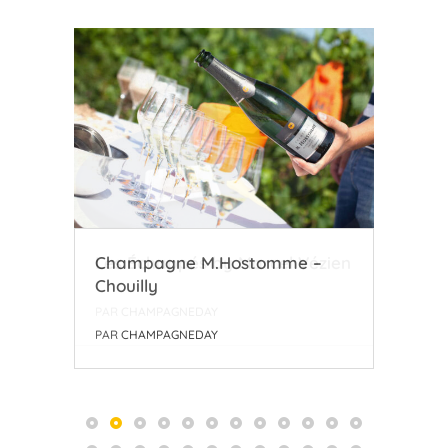
zien
Champagne M.Hostomme –
Coo
Chouilly
l’A
PAR
CHAMPAGNEDAY
PAR