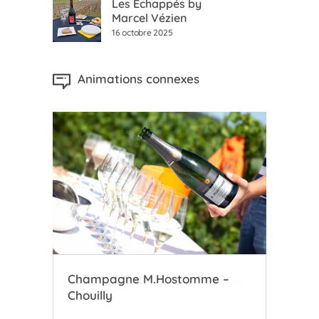
Les Échappés by
Marcel Vézien
16 octobre 2025
Animations connexes
zien
Champagne M.Hostomme –
Coo
Chouilly
l’A