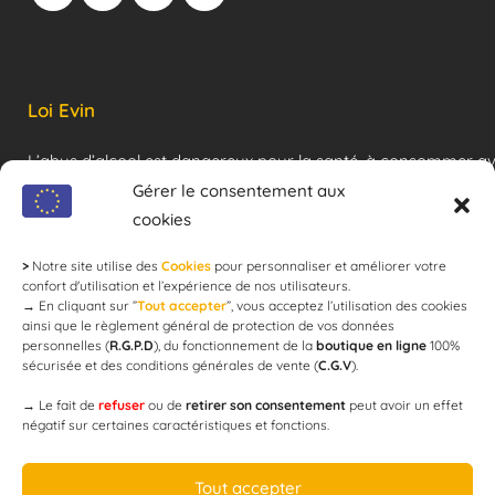
Loi Evin
L’abus d’alcool est dangereux pour la santé, à consommer a
modération !
Gérer le consentement aux
cookies
>
Notre site utilise des
Cookies
pour personnaliser et améliorer votre
Newsletter
confort d'utilisation et l’expérience de nos utilisateurs.
→
En cliquant sur ”
Tout accepter
”, vous acceptez l’utilisation des cookies
ainsi que le règlement général de protection de vos données
personnelles (
R.G.P.D
), du fonctionnement de la
boutique en ligne
100%
email
sécurisée et des conditions générales de vente (
C.G.V
).
→
Le fait de
refuser
ou de
retirer son consentement
peut avoir un effet
négatif sur certaines caractéristiques et fonctions.
JE M'ABONNE
Tout accepter