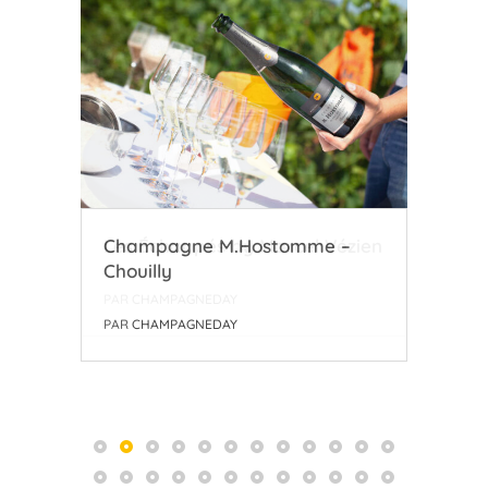
zien
Champagne M.Hostomme –
Coo
Chouilly
l’A
PAR
CHAMPAGNEDAY
PAR