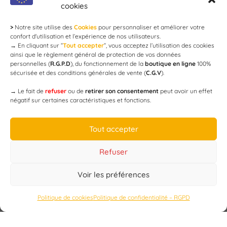
cookies
>
Notre site utilise des
Cookies
pour personnaliser et améliorer votre
Newsletter
confort d'utilisation et l’expérience de nos utilisateurs.
→
En cliquant sur ”
Tout accepter
”, vous acceptez l’utilisation des cookies
ainsi que le règlement général de protection de vos données
personnelles (
R.G.P.D
), du fonctionnement de la
boutique en ligne
100%
email
sécurisée et des conditions générales de vente (
C.G.V
).
→
Le fait de
refuser
ou de
retirer son consentement
peut avoir un effet
négatif sur certaines caractéristiques et fonctions.
JE M'ABONNE
Tout accepter
Refuser
Voir les préférences
Designed by
WEB3-DESIGN
Politique de cookies
Politique de confidentialité – RGPD
CAP’C
Copyright
2019