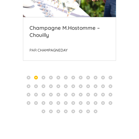
zien
Champagne M.Hostomme –
Coo
Chouilly
l’A
PAR
CHAMPAGNEDAY
PAR