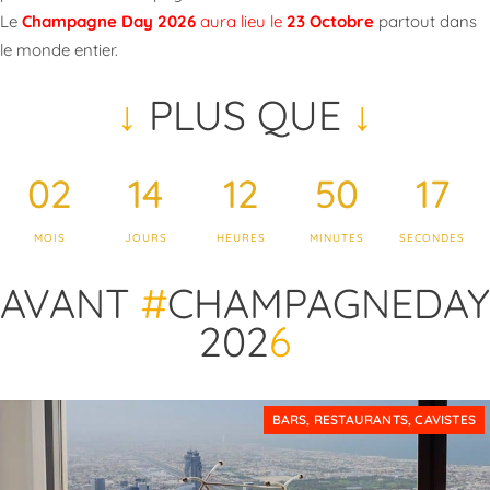
Le
Champagne Day 2026
aura lieu le
23 Octobre
partout dans
le monde entier.
↓
PLUS QUE
↓
02
14
12
50
14
MOIS
JOURS
HEURES
MINUTES
SECONDES
AVANT
#
CHAMPAGNEDAY
202
6
BARS, RESTAURANTS, CAVISTES