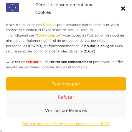
Gérer le consentement aux
Champagne Gosset – Epernay – Marne (France)
cookies
PAR
CHAMPAGNEDAY
>
Notre site utilise des
Cookies
pour personnaliser et améliorer votre
confort d'utilisation et l’expérience de nos utilisateurs.
→
En cliquant sur ”
Tout accepter
”, vous acceptez l’utilisation des cookies
ainsi que le règlement général de protection de vos données
HÔTELS, GOLF, SPA
personnelles (
R.G.P.D
), du fonctionnement de la
boutique en ligne
100%
sécurisée et des conditions générales de vente (
C.G.V
).
→
Le fait de
refuser
ou de
retirer son consentement
peut avoir un effet
négatif sur certaines caractéristiques et fonctions.
Tout accepter
Refuser
Voir les préférences
Politique de cookies
Politique de confidentialité – RGPD